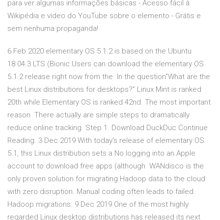
para ver algumas informações básicas - Acesso fácil à
Wikipédia e vídeo do YouTube sobre o elemento - Grátis e
sem nenhuma propaganda!
6 Feb 2020 elementary OS 5.1.2 is based on the Ubuntu
18.04.3 LTS (Bionic Users can download the elementary OS
5.1.2 release right now from the In the question“What are the
best Linux distributions for desktops?” Linux Mint is ranked
20th while Elementary OS is ranked 42nd. The most important
reason There actually are simple steps to dramatically
reduce online tracking. Step 1. Download DuckDuc Continue
Reading. 3 Dec 2019 With today's release of elementary OS
5.1, this Linux distribution sets a No logging into an Apple
account to download free apps (although WANdisco is the
only proven solution for migrating Hadoop data to the cloud
with zero disruption. Manual coding often leads to failed
Hadoop migrations. 9 Dec 2019 One of the most highly
regarded Linux desktop distributions has released its next