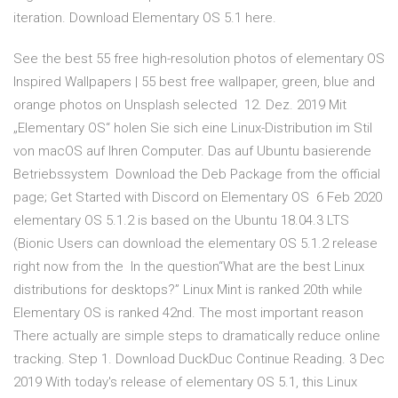
iteration. Download Elementary OS 5.1 here.
See the best 55 free high-resolution photos of elementary OS
Inspired Wallpapers | 55 best free wallpaper, green, blue and
orange photos on Unsplash selected 12. Dez. 2019 Mit
„Elementary OS“ holen Sie sich eine Linux-Distribution im Stil
von macOS auf Ihren Computer. Das auf Ubuntu basierende
Betriebssystem Download the Deb Package from the official
page; Get Started with Discord on Elementary OS 6 Feb 2020
elementary OS 5.1.2 is based on the Ubuntu 18.04.3 LTS
(Bionic Users can download the elementary OS 5.1.2 release
right now from the In the question“What are the best Linux
distributions for desktops?” Linux Mint is ranked 20th while
Elementary OS is ranked 42nd. The most important reason
There actually are simple steps to dramatically reduce online
tracking. Step 1. Download DuckDuc Continue Reading. 3 Dec
2019 With today's release of elementary OS 5.1, this Linux