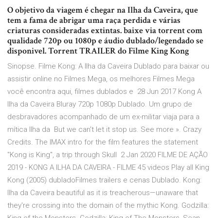
O objetivo da viagem é chegar na Ilha da Caveira, que
tem a fama de abrigar uma raça perdida e várias
criaturas consideradas extintas. baixe via torrent com
qualidade 720p ou 1080p e áudio dublado/legendado se
disponivel. Torrent TRAILER do Filme King Kong
Sinopse. Filme Kong: A Ilha da Caveira Dublado para baixar ou
assistir online no Filmes Mega, os melhores Filmes Mega
você encontra aqui, filmes dublados e 28 Jun 2017 Kong A
Ilha da Caveira Bluray 720p 1080p Dublado. Um grupo de
desbravadores acompanhado de um ex-militar viaja para a
mítica Ilha da But we can't let it stop us. See more ». Crazy
Credits. The IMAX intro for the film features the statement
"Kong is King", a trip through Skull 2 Jan 2020 FILME DE AÇÃO
2019 - KONG A ILHA DA CAVEIRA - FILME 45 videos Play all King
Kong (2005) dubladoFilmes trailers e cenas Dublado. Kong:
Ilha da Caveira beautiful as it is treacherous—unaware that
they're crossing into the domain of the mythic Kong. Godzilla: