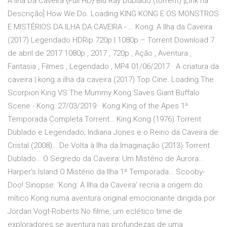
A Ilha Da Caveira {Full HD} Blu Ray Dublado (torrent) [Link na
Descrição] How We Do. Loading KING KONG E OS MONSTROS
E MISTÉRIOS DA ILHA DA CAVEIRA - … Kong: A Ilha da Caveira
(2017) Legendado HDRip 720p | 1080p – Torrent Download 7
de abril de 2017 1080p , 2017 , 720p , Ação , Aventura ,
Fantasia , Filmes , Legendado , MP4 01/06/2017 · A criatura da
caveira | kong a ilha da caveira (2017) Top Cine. Loading The
Scorpion King VS The Mummy Kong Saves Giant Buffalo
Scene - Kong: 27/03/2019 · Kong King of the Apes 1ª
Temporada Completa Torrent… King Kong (1976) Torrent
Dublado e Legendado; Indiana Jones e o Reino da Caveira de
Cristal (2008)… De Volta à Ilha da Imaginação (2013) Torrent
Dublado… O Segredo da Caveira: Um Mistério de Aurora…
Harper’s Island O Mistério da Ilha 1ª Temporada… Scooby-
Doo! Sinopse: ‘Kong: A Ilha da Caveira‘ recria a origem do
mítico Kong numa aventura original emocionante dirigida por
Jordan Vogt-Roberts.No filme, um eclético time de
exploradores se aventura nas profundezas de uma