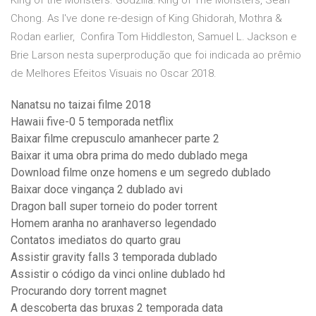
King of the Monsters. Godzilla: King of The Monsters, Sean
Chong. As I've done re-design of King Ghidorah, Mothra &
Rodan earlier, Confira Tom Hiddleston, Samuel L. Jackson e
Brie Larson nesta superprodução que foi indicada ao prêmio
de Melhores Efeitos Visuais no Oscar 2018.
Nanatsu no taizai filme 2018
Hawaii five-0 5 temporada netflix
Baixar filme crepusculo amanhecer parte 2
Baixar it uma obra prima do medo dublado mega
Download filme onze homens e um segredo dublado
Baixar doce vingança 2 dublado avi
Dragon ball super torneio do poder torrent
Homem aranha no aranhaverso legendado
Contatos imediatos do quarto grau
Assistir gravity falls 3 temporada dublado
Assistir o código da vinci online dublado hd
Procurando dory torrent magnet
A descoberta das bruxas 2 temporada data