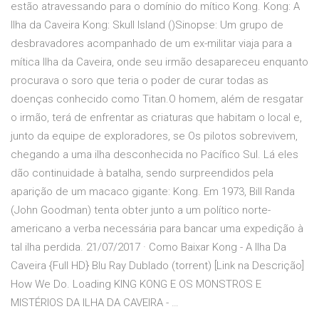
estão atravessando para o domínio do mítico Kong. Kong: A
Ilha da Caveira Kong: Skull Island ()Sinopse: Um grupo de
desbravadores acompanhado de um ex-militar viaja para a
mítica Ilha da Caveira, onde seu irmão desapareceu enquanto
procurava o soro que teria o poder de curar todas as
doenças conhecido como Titan.O homem, além de resgatar
o irmão, terá de enfrentar as criaturas que habitam o local e,
junto da equipe de exploradores, se Os pilotos sobrevivem,
chegando a uma ilha desconhecida no Pacífico Sul. Lá eles
dão continuidade à batalha, sendo surpreendidos pela
aparição de um macaco gigante: Kong. Em 1973, Bill Randa
(John Goodman) tenta obter junto a um político norte-
americano a verba necessária para bancar uma expedição à
tal ilha perdida. 21/07/2017 · Como Baixar Kong - A Ilha Da
Caveira {Full HD} Blu Ray Dublado (torrent) [Link na Descrição]
How We Do. Loading KING KONG E OS MONSTROS E
MISTÉRIOS DA ILHA DA CAVEIRA - …