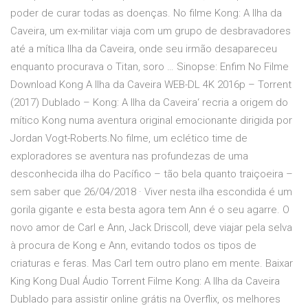
poder de curar todas as doenças. No filme Kong: A Ilha da
Caveira, um ex-militar viaja com um grupo de desbravadores
até a mítica Ilha da Caveira, onde seu irmão desapareceu
enquanto procurava o Titan, soro … Sinopse: Enfim No Filme
Download Kong A Ilha da Caveira WEB-DL 4K 2016p – Torrent
(2017) Dublado – Kong: A Ilha da Caveira‘ recria a origem do
mítico Kong numa aventura original emocionante dirigida por
Jordan Vogt-Roberts.No filme, um eclético time de
exploradores se aventura nas profundezas de uma
desconhecida ilha do Pacífico – tão bela quanto traiçoeira –
sem saber que 26/04/2018 · Viver nesta ilha escondida é um
gorila gigante e esta besta agora tem Ann é o seu agarre. O
novo amor de Carl e Ann, Jack Driscoll, deve viajar pela selva
à procura de Kong e Ann, evitando todos os tipos de
criaturas e feras. Mas Carl tem outro plano em mente. Baixar
King Kong Dual Áudio Torrent Filme Kong: A Ilha da Caveira
Dublado para assistir online grátis na Overflix, os melhores