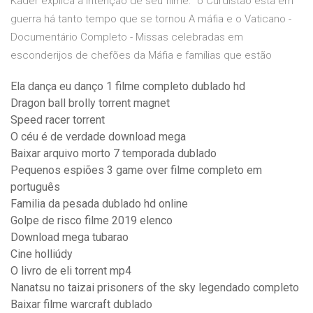
Kader explica a intenção de seu filme: “o Curdistão está em
guerra há tanto tempo que se tornou A máfia e o Vaticano -
Documentário Completo - Missas celebradas em
esconderijos de chefões da Máfia e famílias que estão
Ela dança eu danço 1 filme completo dublado hd
Dragon ball brolly torrent magnet
Speed racer torrent
O céu é de verdade download mega
Baixar arquivo morto 7 temporada dublado
Pequenos espiões 3 game over filme completo em
português
Familia da pesada dublado hd online
Golpe de risco filme 2019 elenco
Download mega tubarao
Cine holliúdy
O livro de eli torrent mp4
Nanatsu no taizai prisoners of the sky legendado completo
Baixar filme warcraft dublado