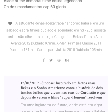
Blade of the immortal filme online legendado
Os dez mandamentos cap 60 gloria
A estudante Renae aceita trabalhar como babá e, em um
sábado &agra, filmes dublado e legendado em hd 720p, assista
online não olhe para o berço. Categorias. Bekas: Para o Alto e
Avante 2012 Dublado 97min. X-Men: Primeira Classe 2011
Dublado 131min. Cartas para Julieta 2010 Dublado 105min.
17/01/2019 · Sinopse: Inspirado em factos reais,
Bekas e o Sonho Americano conta a história de dois
irmãos órfãos que vivem nas ruas do Curdistão e que
depois de verem o filme “Super-Homem” resolvem
Em uma Inglaterra do futuro, onde está em vigor
um regime totalitário, vive Evey Hammond (Natalie