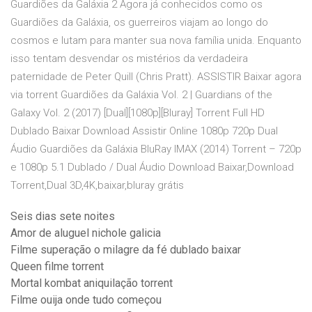
Guardiões da Galáxia 2 Agora já conhecidos como os
Guardiões da Galáxia, os guerreiros viajam ao longo do
cosmos e lutam para manter sua nova família unida. Enquanto
isso tentam desvendar os mistérios da verdadeira
paternidade de Peter Quill (Chris Pratt). ASSISTIR Baixar agora
via torrent Guardiões da Galáxia Vol. 2 | Guardians of the
Galaxy Vol. 2 (2017) [Dual][1080p][Bluray] Torrent Full HD
Dublado Baixar Download Assistir Online 1080p 720p Dual
Áudio Guardiões da Galáxia BluRay IMAX (2014) Torrent – 720p
e 1080p 5.1 Dublado / Dual Áudio Download Baixar,Download
Torrent,Dual 3D,4K,baixar,bluray grátis
Seis dias sete noites
Amor de aluguel nichole galicia
Filme superação o milagre da fé dublado baixar
Queen filme torrent
Mortal kombat aniquilação torrent
Filme ouija onde tudo começou