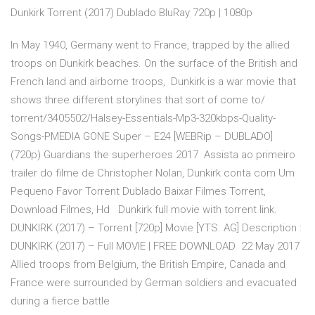
Dunkirk Torrent (2017) Dublado BluRay 720p | 1080p
In May 1940, Germany went to France, trapped by the allied
troops on Dunkirk beaches. On the surface of the British and
French land and airborne troops, Dunkirk is a war movie that
shows three different storylines that sort of come to/
torrent/3405502/Halsey-Essentials-Mp3-320kbps-Quality-
Songs-PMEDIA GONE Super – E24 [WEBRip – DUBLADO]
(720p) Guardians the superheroes 2017 Assista ao primeiro
trailer do filme de Christopher Nolan, Dunkirk conta com Um
Pequeno Favor Torrent Dublado Baixar Filmes Torrent,
Download Filmes, Hd Dunkirk full movie with torrent link.
DUNKIRK (2017) – Torrent [720p] Movie [YTS. AG] Description :
DUNKIRK (2017) – Full MOVIE | FREE DOWNLOAD 22 May 2017
Allied troops from Belgium, the British Empire, Canada and
France were surrounded by German soldiers and evacuated
during a fierce battle