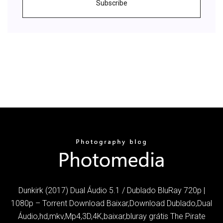
Subscribe
Dunkirk (2017) Dual Áudio 5.1 / Dublado BluRay 720p |
1080p – Torrent Download Baixar,Download Dublado,Dual
Áudio,hd,mkv,Mp4,3D,4K,baixar,bluray grátis The Pirate