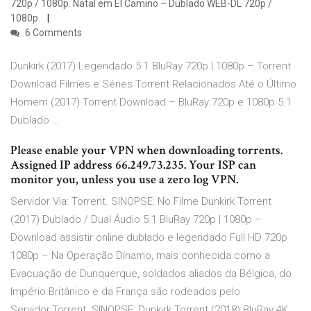
720p / 1080p. Natal em El Camino – Dublado WEB-DL 720p /
1080p.
6 Comments
Dunkirk (2017) Legendado 5.1 BluRay 720p | 1080p – Torrent
Download Filmes e Séries Torrent Relacionados Até o Último
Homem (2017) Torrent Download – BluRay 720p e 1080p 5.1
Dublado …
Please enable your VPN when downloading torrents.
Assigned IP address 66.249.73.235. Your ISP can
monitor you, unless you use a zero log VPN.
Servidor Via: Torrent. SINOPSE: No Filme Dunkirk Torrent
(2017) Dublado / Dual Áudio 5.1 BluRay 720p | 1080p –
Download assistir online dublado e legendado Full HD 720p
1080p – Na Operação Dínamo, mais conhecida como a
Evacuação de Dunquerque, soldados aliados da Bélgica, do
Império Britânico e da França são rodeados pelo
Servidor:Torrent. SINOPSE: Dunkirk Torrent (2018) BluRay 4K