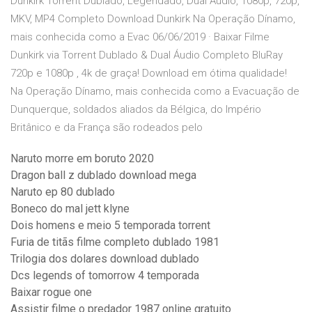
Dunkirk Torrent Dublado, Legendado, Dual Áudio, 1080p, 720p,
MKV, MP4 Completo Download Dunkirk Na Operação Dínamo,
mais conhecida como a Evac 06/06/2019 · Baixar Filme
Dunkirk via Torrent Dublado & Dual Áudio Completo BluRay
720p e 1080p , 4k de graça! Download em ótima qualidade!
Na Operação Dínamo, mais conhecida como a Evacuação de
Dunquerque, soldados aliados da Bélgica, do Império
Britânico e da França são rodeados pelo
Naruto morre em boruto 2020
Dragon ball z dublado download mega
Naruto ep 80 dublado
Boneco do mal jett klyne
Dois homens e meio 5 temporada torrent
Furia de titãs filme completo dublado 1981
Trilogia dos dolares download dublado
Dcs legends of tomorrow 4 temporada
Baixar rogue one
Assistir filme o predador 1987 online gratuito