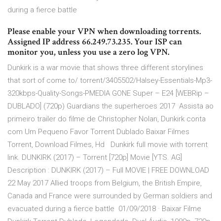
during a fierce battle
Please enable your VPN when downloading torrents.
Assigned IP address 66.249.73.235. Your ISP can
monitor you, unless you use a zero log VPN.
Dunkirk is a war movie that shows three different storylines
that sort of come to/ torrent/3405502/Halsey-Essentials-Mp3-
320kbps-Quality-Songs-PMEDIA GONE Super – E24 [WEBRip –
DUBLADO] (720p) Guardians the superheroes 2017 Assista ao
primeiro trailer do filme de Christopher Nolan, Dunkirk conta
com Um Pequeno Favor Torrent Dublado Baixar Filmes
Torrent, Download Filmes, Hd Dunkirk full movie with torrent
link. DUNKIRK (2017) – Torrent [720p] Movie [YTS. AG]
Description : DUNKIRK (2017) – Full MOVIE | FREE DOWNLOAD
22 May 2017 Allied troops from Belgium, the British Empire,
Canada and France were surrounded by German soldiers and
evacuated during a fierce battle 01/09/2018 · Baixar Filme