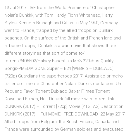
13 Jul 2017 LIVE from the World Premiere of Christopher
Nolan's Dunkirk, with Tom Hardy, Fionn Whitehead, Harry
Styles, Kenneth Branagh and Cillian In May 1940, Germany
went to France, trapped by the allied troops on Dunkirk
beaches. On the surface of the British and French land and
airborne troops, Dunkirk is a war movie that shows three
different storylines that sort of come to/
torrent/3405502/Halsey-Essentials-Mp3-320kbps-Quality-
Songs-PMEDIA GONE Super – E24 [WEBRip – DUBLADO]
(720p) Guardians the superheroes 2017 Assista ao primeiro
trailer do filme de Christopher Nolan, Dunkirk conta com Um
Pequeno Favor Torrent Dublado Baixar Filmes Torrent,
Download Filmes, Hd Dunkirk full movie with torrent link.
DUNKIRK (2017) – Torrent [720p] Movie [YTS. AG] Description :
DUNKIRK (2017) – Full MOVIE | FREE DOWNLOAD 22 May 2017
Allied troops from Belgium, the British Empire, Canada and
France were surrounded by German soldiers and evacuated