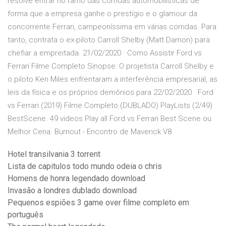
resolve entrar no ramo das corridas automobilísticas de
forma que a empresa ganhe o prestígio e o glamour da
concorrente Ferrari, campeoníssima em várias corridas. Para
tanto, contrata o ex-piloto Carroll Shelby (Matt Damon) para
chefiar a empreitada. 21/02/2020 · Como Assistir Ford vs
Ferrari Filme Completo Sinopse: O projetista Carroll Shelby e
o piloto Ken Miles enfrentaram a interferência empresarial, as
leis da física e os próprios demônios para 22/02/2020 · Ford
vs Ferrari (2019) Filme Completo (DUBLADO) PlayLists (2/49)
BestScene. 49 videos Play all Ford vs Ferrari Best Scene ou
Melhor Cena. Burnout - Encontro de Maverick V8
Hotel transilvania 3 torrent
Lista de capitulos todo mundo odeia o chris
Homens de honra legendado download
Invasão a londres dublado download
Pequenos espiões 3 game over filme completo em
português