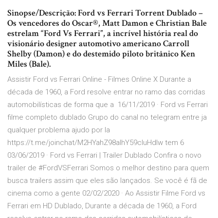
Sinopse/Descrição: Ford vs Ferrari Torrent Dublado –
Os vencedores do Oscar®, Matt Damon e Christian Bale
estrelam “Ford Vs Ferrari”, a incrível história real do
visionário designer automotivo americano Carroll
Shelby (Damon) e do destemido piloto britânico Ken
Miles (Bale).
Assistir Ford vs Ferrari Online - Filmes Online X Durante a
década de 1960, a Ford resolve entrar no ramo das corridas
automobilísticas de forma que a 16/11/2019 · Ford vs Ferrari
filme completo dublado Grupo do canal no telegram entre ja
qualquer problema ajudo por la
https://t.me/joinchat/M2HYahZ98aIhY59cluHdIw tem 6
03/06/2019 · Ford vs Ferrari | Trailer Dublado Confira o novo
trailer de #FordVSFerrari Somos o melhor destino para quem
busca trailers assim que eles são lançados. Se você é fã de
cinema como a gente 02/02/2020 · Ao Assistir Filme Ford vs
Ferrari em HD Dublado, Durante a década de 1960, a Ford