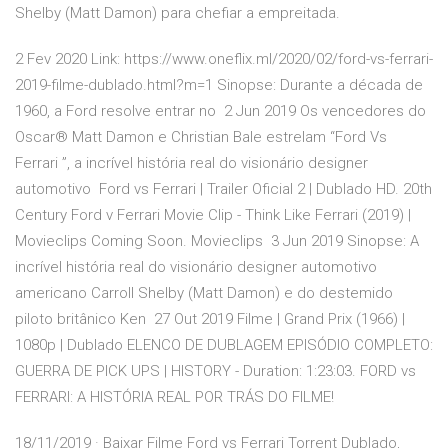
Shelby (Matt Damon) para chefiar a empreitada.
2 Fev 2020 Link: https://www.oneflix.ml/2020/02/ford-vs-ferrari-
2019-filme-dublado.html?m=1 Sinopse: Durante a década de
1960, a Ford resolve entrar no 2 Jun 2019 Os vencedores do
Oscar® Matt Damon e Christian Bale estrelam “Ford Vs
Ferrari ”, a incrível história real do visionário designer
automotivo Ford vs Ferrari | Trailer Oficial 2 | Dublado HD. 20th
Century Ford v Ferrari Movie Clip - Think Like Ferrari (2019) |
Movieclips Coming Soon. Movieclips 3 Jun 2019 Sinopse: A
incrível história real do visionário designer automotivo
americano Carroll Shelby (Matt Damon) e do destemido
piloto britânico Ken 27 Out 2019 Filme | Grand Prix (1966) |
1080p | Dublado ELENCO DE DUBLAGEM EPISÓDIO COMPLETO:
GUERRA DE PICK UPS | HISTORY - Duration: 1:23:03. FORD vs
FERRARI: A HISTÓRIA REAL POR TRÁS DO FILME!
18/11/2019 · Baixar Filme Ford vs Ferrari Torrent Dublado,