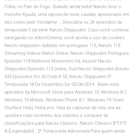
Folha, no País do Fogo. Quando ainda bebê Naruto teve o
monstro Kyuubi, uma raposa de nove caudas, aprisionado em
seu corpo pelo Yondaime … Descubra os 24 episódios da
temporada 3 da série Naruto Shippuden. Caso você continue
navegando no AdoroCinema, você aceita o uso de cookies.
Naruto shippuden dublado em portugues 113, Naruto 113
Streaming Videos Watch Online, Naruto Shippuden Portugues
Episodio 118 Melhores Momentos Hd, Assistir Naruto
Shippuden Episodio 113 Online, Dvd Naruto Shippuden Boruto
535 Episodios Em 26 Dvds R 55, Naruto Shippuden 5ª
Temporada 18 De Dezembro De 05/06/2014 · Baixe este
aplicativo da Microsoft Store para Windows 10, Windows 8.1,
Windows 10 Mobile, Windows Phone 8.1, Windows 10 Team
(Surface Hub), HoloLens. Veja as capturas de tela, leia as
opiniões mais recentes dos clientes e compare as
classificações para Naruto Clássico. Naruto Clássico [PT-PT]
& [Legendado] - 2ª Temporada Adicionada Para quem ainda