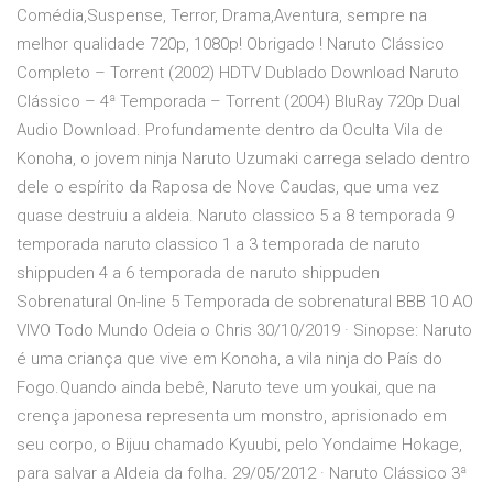
Comédia,Suspense, Terror, Drama,Aventura, sempre na
melhor qualidade 720p, 1080p! Obrigado ! Naruto Clássico
Completo – Torrent (2002) HDTV Dublado Download Naruto
Clássico – 4ª Temporada – Torrent (2004) BluRay 720p Dual
Audio Download. Profundamente dentro da Oculta Vila de
Konoha, o jovem ninja Naruto Uzumaki carrega selado dentro
dele o espírito da Raposa de Nove Caudas, que uma vez
quase destruiu a aldeia. Naruto classico 5 a 8 temporada 9
temporada naruto classico 1 a 3 temporada de naruto
shippuden 4 a 6 temporada de naruto shippuden
Sobrenatural On-line 5 Temporada de sobrenatural BBB 10 AO
VIVO Todo Mundo Odeia o Chris 30/10/2019 · Sinopse: Naruto
é uma criança que vive em Konoha, a vila ninja do País do
Fogo.Quando ainda bebê, Naruto teve um youkai, que na
crença japonesa representa um monstro, aprisionado em
seu corpo, o Bijuu chamado Kyuubi, pelo Yondaime Hokage,
para salvar a Aldeia da folha. 29/05/2012 · Naruto Clássico 3ª