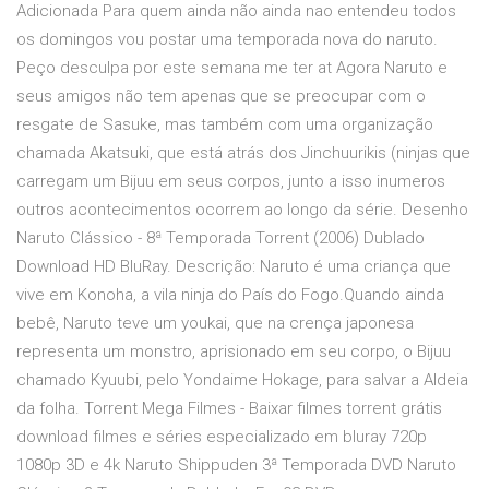
Adicionada Para quem ainda não ainda nao entendeu todos
os domingos vou postar uma temporada nova do naruto.
Peço desculpa por este semana me ter at Agora Naruto e
seus amigos não tem apenas que se preocupar com o
resgate de Sasuke, mas também com uma organização
chamada Akatsuki, que está atrás dos Jinchuurikis (ninjas que
carregam um Bijuu em seus corpos, junto a isso inumeros
outros acontecimentos ocorrem ao longo da série. Desenho
Naruto Clássico - 8ª Temporada Torrent (2006) Dublado
Download HD BluRay. Descrição: Naruto é uma criança que
vive em Konoha, a vila ninja do País do Fogo.Quando ainda
bebê, Naruto teve um youkai, que na crença japonesa
representa um monstro, aprisionado em seu corpo, o Bijuu
chamado Kyuubi, pelo Yondaime Hokage, para salvar a Aldeia
da folha. Torrent Mega Filmes - Baixar filmes torrent grátis
download filmes e séries especializado em bluray 720p
1080p 3D e 4k Naruto Shippuden 3ª Temporada DVD Naruto