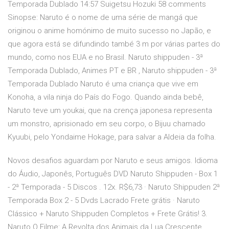
Temporada Dublado 14:57 Suigetsu Hozuki 58 comments
Sinopse: Naruto é o nome de uma série de mangá que
originou o anime homónimo de muito sucesso no Japão, e
que agora está se difundindo també 3 m por várias partes do
mundo, como nos EUA e no Brasil. Naruto shippuden - 3ª
Temporada Dublado, Animes PT e BR , Naruto shippuden - 3ª
Temporada Dublado Naruto é uma criança que vive em
Konoha, a vila ninja do País do Fogo. Quando ainda bebê,
Naruto teve um youkai, que na crença japonesa representa
um monstro, aprisionado em seu corpo, o Bijuu chamado
Kyuubi, pelo Yondaime Hokage, para salvar a Aldeia da folha.
Novos desafios aguardam por Naruto e seus amigos. Idioma
do Áudio, Japonês, Português DVD Naruto Shippuden - Box 1
- 2ª Temporada - 5 Discos . 12x. R$6,73 · Naruto Shippuden 2ª
Temporada Box 2 - 5 Dvds Lacrado Frete grátis · Naruto
Clássico + Naruto Shippuden Completos + Frete Grátis! 3.
Naruto O Filme: A Revolta dos Animais da Lua Crescente.