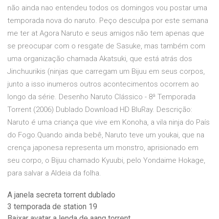
não ainda nao entendeu todos os domingos vou postar uma
temporada nova do naruto. Peço desculpa por este semana
me ter at Agora Naruto e seus amigos não tem apenas que
se preocupar com o resgate de Sasuke, mas também com
uma organização chamada Akatsuki, que está atrás dos
Jinchuurikis (ninjas que carregam um Bijuu em seus corpos,
junto a isso inumeros outros acontecimentos ocorrem ao
longo da série. Desenho Naruto Clássico - 8ª Temporada
Torrent (2006) Dublado Download HD BluRay. Descrição:
Naruto é uma criança que vive em Konoha, a vila ninja do País
do Fogo.Quando ainda bebê, Naruto teve um youkai, que na
crença japonesa representa um monstro, aprisionado em
seu corpo, o Bijuu chamado Kyuubi, pelo Yondaime Hokage,
para salvar a Aldeia da folha.
A janela secreta torrent dublado
3 temporada de station 19
Baixar avatar a lenda de aang torrent