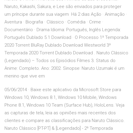
Naruto, Kakashi, Sakura, e Lee são enviados para proteger
um príncipe durante sua viagem Há 2 dias Ação · Animação ·
Aventura · Biografia · Clássico · Comédia · Crime ·
Documentário · Drama Idioma: Português, Inglês Legenda:
Português Dublado 5.1 Download · O Processo 1ª Temporada
2020 Torrent BluRay Dublado Download Westworld 3ª
Temporada 2020 Torrent Dublado Download . Naruto Clássico
(Legendado) – Todos os Episódios Filmes 3. Status do
Anime: Completo. Ano: 2002. Sinopse: Naruto Uzumaki é um
menino que vive em
05/06/2014 · Baixe este aplicativo da Microsoft Store para
Windows 10, Windows 8.1, Windows 10 Mobile, Windows
Phone 8.1, Windows 10 Team (Surface Hub), HoloLens. Veja
as capturas de tela, leia as opiniões mais recentes dos
clientes e compare as classificações para Naruto Clássico.
Naruto Clássico [PT-PT] & [Legendado] - 2ª Temporada