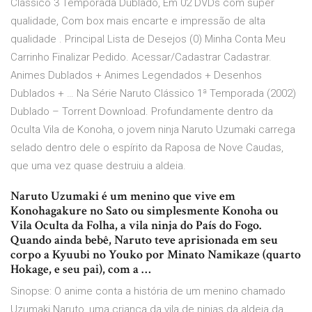
Clássico 3 Temporada Dublado, Em 02 DVDs com super
qualidade, Com box mais encarte e impressão de alta
qualidade . Principal Lista de Desejos (0) Minha Conta Meu
Carrinho Finalizar Pedido. Acessar/Cadastrar Cadastrar.
Animes Dublados + Animes Legendados + Desenhos
Dublados + … Na Série Naruto Clássico 1ª Temporada (2002)
Dublado – Torrent Download. Profundamente dentro da
Oculta Vila de Konoha, o jovem ninja Naruto Uzumaki carrega
selado dentro dele o espírito da Raposa de Nove Caudas,
que uma vez quase destruiu a aldeia.
Naruto Uzumaki é um menino que vive em
Konohagakure no Sato ou simplesmente Konoha ou
Vila Oculta da Folha, a vila ninja do País do Fogo.
Quando ainda bebê, Naruto teve aprisionada em seu
corpo a Kyuubi no Youko por Minato Namikaze (quarto
Hokage, e seu pai), com a …
Sinopse: O anime conta a história de um menino chamado
Uzumaki Naruto, uma criança da vila de ninjas da aldeia da