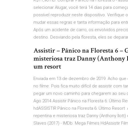
R$11,90 HD. Comprar Pânico na Floresta 6 - assis
selecionar Alugar, você terá 14 dias para começar
possível reproduzir neste dispositivo. Verifiq
mudar essas regras e tanta informação para entrar
Após um acidente de carro, os envolvidos pre
destino. Desviando pela floresta, eles se depa
Assistir – Pânico na Floresta 6 – 
misteriosa traz Danny (Anthony I
um resort
Enviada em 13 de dezembro de 2019. Acho que d
no filme. Pois fica muito difícil de assistir co
pegar um novo caminho para chegarem ao seu de
Ago 2014 Assistir Pânico na Floresta 6: Último Re
hdASSISTIR Pânico na Floresta 6: Último Resort A
repentina e misteriosa traz Danny (Anthony Ilott
Slaves (2017) - IMDb. Mega Filmes HdAssistir Fi