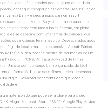
os da faculdade são atacados por um grupo de canibais
omery) consegue escapar pelas florestas. Assistir Pânico
herança leva Danny e seus amigos para um resort
 cuidades de Jackson e Sally, um estranho casal que
nco amigos percorrem uma trilha na floresta, em pleno
ado, eles se deparam com uma família de canibais, que
gerações cosanguíneas terem nascido. Desesperados após
 fugir do local o mais rápido possível. Assistir Pânico
enry Rollins) é o idealizador e mestre de cerimônias de um
alist” (algo … 11/03/2019 · Faça download de Filmes
ápida. Um site com conteúdo bem organizado, de fácil
rent de forma fácil, baixe seus filmes, séries, desenhos,
s um clique. Download de torrents com qualidade e
qualidade e
a um hotel isolado que pode ser a chave para o seu
4K. Alugar. Microsoft Store. R$3,90 · Google Play Movies.