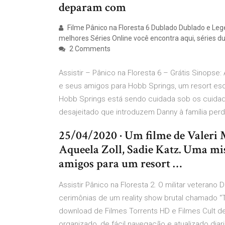
deparam com
Filme Pânico na Floresta 6 Dublado Dublado e Legen
melhores Séries Online você encontra aqui, séries d
2 Comments
Assistir – Pânico na Floresta 6 – Grátis Sinopse:
e seus amigos para Hobb Springs, um resort es
Hobb Springs está sendo cuidada sob os cuidad
desajeitado que introduzem Danny à família per
25/04/2020 · Um filme de Valeri M
Aqueela Zoll, Sadie Katz. Uma mi
amigos para um resort …
Assistir Pânico na Floresta 2. O militar veterano 
cerimônias de um reality show brutal chamado “Th
download de Filmes Torrents HD e Filmes Cult 
organizado, de fácil navegação e atualizado diari