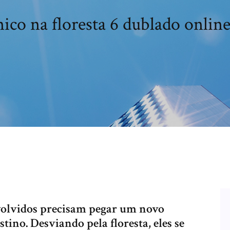
ico na floresta 6 dublado onlin
volvidos precisam pegar um novo
ino. Desviando pela floresta, eles se