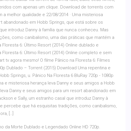
eferidos com apenas um clique. Download de torrents com
êm a melhor qualidade e 22/08/2014 · Uma misteriosa
rt abandonado em Hobb Springs, que está sobre os
 que introduz Danny à família que nunca conheceu. Mas
dições, como canibalismo, uma das práticas que mantém a
na Floresta 6: Último Resort (2014) Online dublado e
a Floresta 6: Último Resort (2014) Online completo e sem
art tv agora mesmo! O filme Pânico na Floresta 6: Filmes
080p Dublado – Torrent (2015) Download Uma repentina e
obb Springs, u. Pânico Na Floresta 6 BluRay 720p - 1080p
na e misteriosa herança leva Danny e seus amigos a Hobb
ça leva Danny e seus amigos para um resort abandonado em
ckson e Sally, um estranho casal que introduz Danny à
e percebe que há esquisitas tradições, como canibalismo,
ra, […]
inho da Morte Dublado e Legendado Online HD 720p.