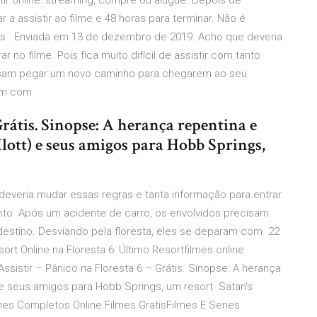
tir online: streaming, compre ou alugue. Depois de
 a assistir ao filme e 48 horas para terminar. Não é
ue os Enviada em 13 de dezembro de 2019. Acho que deveria
 no filme. Pois fica muito difícil de assistir com tanto
cisam pegar um novo caminho para chegarem ao seu
ram com
Grátis. Sinopse: A herança repentina e
lott) e seus amigos para Hobb Springs,
everia mudar essas regras e tanta informação para entrar
m tanto Após um acidente de carro, os envolvidos precisam
stino. Desviando pela floresta, eles se deparam com 22
sort Online na Floresta 6: Último Resortfilmes online
ssistir – Pânico na Floresta 6 – Grátis. Sinopse: A herança
) e seus amigos para Hobb Springs, um resort Satan's
lmes Completos Online Filmes GratisFilmes E Series