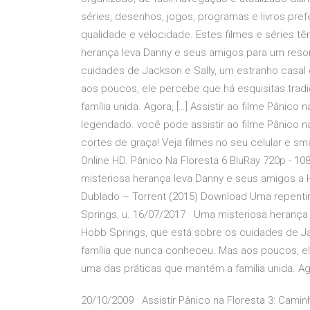
séries, desenhos, jogos, programas e livros pr
qualidade e velocidade. Estes filmes e séries t
herança leva Danny e seus amigos para um reso
cuidades de Jackson e Sally, um estranho casal
aos poucos, ele percebe que há esquisitas tra
família unida. Agora, […] Assistir ao filme Pânico 
legendado. você pode assistir ao filme Pânico n
cortes de graça! Veja filmes no seu celular e sm
Online HD. Pânico Na Floresta 6 BluRay 720p - 1
misteriosa herança leva Danny e seus amigos a H
Dublado – Torrent (2015) Download Uma repenti
Springs, u. 16/07/2017 · Uma misteriosa heran
Hobb Springs, que está sobre os cuidades de Ja
família que nunca conheceu. Mas aos poucos, el
uma das práticas que mantém a família unida. Ago
20/10/2009 · Assistir Pânico na Floresta 3: Cam