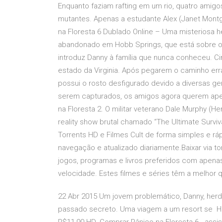
Enquanto faziam rafting em um rio, quatro amig
mutantes. Apenas a estudante Alex (Janet Montg
na Floresta 6 Dublado Online – Uma misteriosa 
abandonado em Hobb Springs, que está sobre os
introduz Danny à família que nunca conheceu. Ci
estado da Virginia. Após pegarem o caminho err
possui o rosto desfigurado devido a diversas 
serem capturados, os amigos agora querem apenas
na Floresta 2. O militar veterano Dale Murphy (H
reality show brutal chamado “The Ultimate Surviv
Torrents HD e Filmes Cult de forma simples e r
navegação e atualizado diariamente.Baixar via tor
jogos, programas e livros preferidos com apena
velocidade. Estes filmes e séries têm a melhor 
22 Abr 2015 Um jovem problemático, Danny, herd
passado secreto. Uma viagem a um resort se HD. 