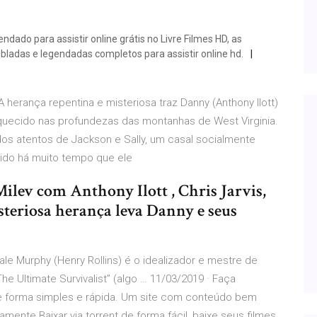
dado para assistir online grátis no Livre Filmes HD, as
ubladas e legendadas completos para assistir online hd.
 A herança repentina e misteriosa traz Danny (Anthony Ilott)
quecido nas profundezas das montanhas de West Virginia.
os atentos de Jackson e Sally, um casal socialmente
dido há muito tempo que ele
ilev com Anthony Ilott , Chris Jarvis,
steriosa herança leva Danny e seus
Dale Murphy (Henry Rollins) é o idealizador e mestre de
e Ultimate Survivalist” (algo … 11/03/2019 · Faça
de forma simples e rápida. Um site com conteúdo bem
amente.Baixar via torrent de forma fácil, baixe seus filmes,