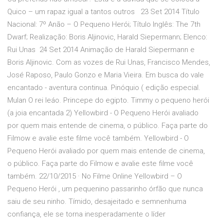
Quico – um rapaz igual a tantos outros 23 Set 2014 Título
Nacional: 7º Anão – O Pequeno Herói; Título Inglês: The 7th
Dwarf; Realização: Boris Aljinovic, Harald Siepermann; Elenco:
Rui Unas 24 Set 2014 Animação de Harald Siepermann e
Boris Aljinovic. Com as vozes de Rui Unas, Francisco Mendes,
José Raposo, Paulo Gonzo e Maria Vieira. Em busca do vale
encantado - aventura continua. Pinóquio ( edição especial.
Mulan O rei leáo. Princepe do egipto. Timmy o pequeno herói
(a joia encantada 2) Yellowbird - O Pequeno Herói avaliado
por quem mais entende de cinema, o público. Faça parte do
Filmow e avalie este filme você também. Yellowbird - O
Pequeno Herói avaliado por quem mais entende de cinema,
o público. Faça parte do Filmow e avalie este filme você
também. 22/10/2015 · No Filme Online Yellowbird – O
Pequeno Herói , um pequenino passarinho órfão que nunca
saiu de seu ninho. Tímido, desajeitado e semnenhuma
confiança, ele se torna inesperadamente o líder