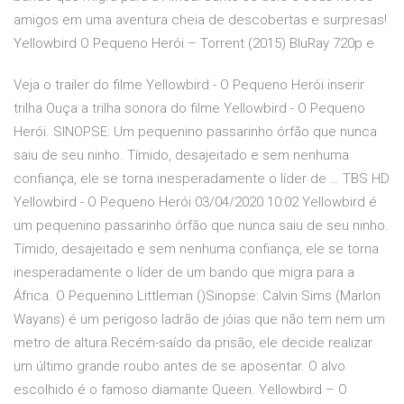
amigos em uma aventura cheia de descobertas e surpresas!
Yellowbird O Pequeno Herói – Torrent (2015) BluRay 720p e
Veja o trailer do filme Yellowbird - O Pequeno Herói inserir
trilha Ouça a trilha sonora do filme Yellowbird - O Pequeno
Herói. SINOPSE: Um pequenino passarinho órfão que nunca
saiu de seu ninho. Tímido, desajeitado e sem nenhuma
confiança, ele se torna inesperadamente o líder de … TBS HD
Yellowbird - O Pequeno Herói 03/04/2020 10:02 Yellowbird é
um pequenino passarinho órfão que nunca saiu de seu ninho.
Tímido, desajeitado e sem nenhuma confiança, ele se torna
inesperadamente o líder de um bando que migra para a
África. O Pequenino Littleman ()Sinopse: Calvin Sims (Marlon
Wayans) é um perigoso ladrão de jóias que não tem nem um
metro de altura.Recém-saído da prisão, ele decide realizar
um último grande roubo antes de se aposentar. O alvo
escolhido é o famoso diamante Queen. Yellowbird – O