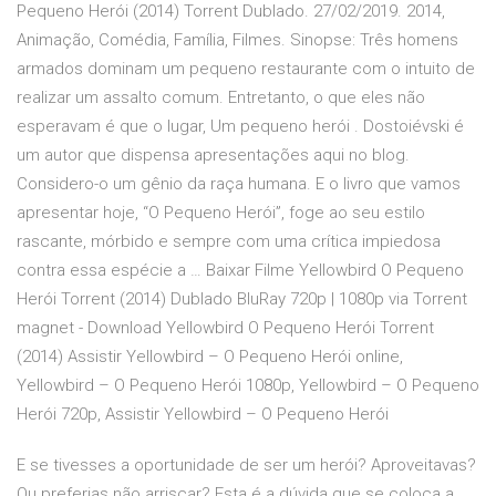
Pequeno Herói (2014) Torrent Dublado. 27/02/2019. 2014,
Animação, Comédia, Família, Filmes. Sinopse: Três homens
armados dominam um pequeno restaurante com o intuito de
realizar um assalto comum. Entretanto, o que eles não
esperavam é que o lugar, Um pequeno herói . Dostoiévski é
um autor que dispensa apresentações aqui no blog.
Considero-o um gênio da raça humana. E o livro que vamos
apresentar hoje, “O Pequeno Herói”, foge ao seu estilo
rascante, mórbido e sempre com uma crítica impiedosa
contra essa espécie a … Baixar Filme Yellowbird O Pequeno
Herói Torrent (2014) Dublado BluRay 720p | 1080p via Torrent
magnet - Download Yellowbird O Pequeno Herói Torrent
(2014) Assistir Yellowbird – O Pequeno Herói online,
Yellowbird – O Pequeno Herói 1080p, Yellowbird – O Pequeno
Herói 720p, Assistir Yellowbird – O Pequeno Herói
E se tivesses a oportunidade de ser um herói? Aproveitavas?
Ou preferias não arriscar? Esta é a dúvida que se coloca a