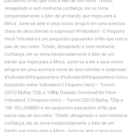
passarinho órfão que nunca saiu de seu ninho. Tímido,
desajeitado e sem nenhuma confiança, ele se torna
inesperadamente o líder de um bando que migra para a
África. Junte-se aele e seus novos amigos em uma aventura
cheia de descobertas e surpresas! #Yellowbird - O Pequeno
Herói Yellowbird é um pequenino passarinho órfão que nunca
saiu de seu ninho. Tímido, desajeitado e sem nenhuma
confiança, ele se torna inesperadamente o líder de um
bando que migra para a África. Junte-se a ele e seus novos
amigos em uma aventura cheia de descobertas e surpresas!
#YellowbirdOPequenoHerói #YellowbirdOPequenoHerói Estou
Assistindo online Yellowbird O Pequeno Herói – Torrent
(2015) BluRay 720p e 1080p Dublado Download No Filme
Yellowbird: O Pequeno Herói – Torrent (2015) BluRay 720p e
108. YELLOWBIRD é um pequenino passarinho órfão que
nunca saiu de seu ninho. Tímido, desajeitado e sem nenhuma
confiança, ele se torna inesperadamente o líder de um
bando que migra para a África. Junte-se aele e seus novos