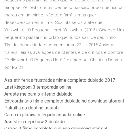
pequenino passarinho órfão que nunca saiu de seu nin.
Sinopse: Yellowbird é um pequeno pássaro órfão que nunca
morou em um ninho. Não tem família, mas quer
desesperadamente uma. Sua luta se dará até que
Yellowbird - O Pequeno Herói. Yellowbird (2015). Sinopse: Um
pequenino passarinho órfão que nunca saiu de seu ninho.
Tímido, desajeitado e semnenhuma 27 Jul 2015 Assista a
trailers, leia as avaliações de clientes e de críticos e compre
" Yellowbird : O Pequeno Herói", dirigido por Christian De Vita,
por R$ 24
Assistir ferias frustradas filme completo dublado 2017
Last kingdom 3 temporada online
Arraste me para o inferno dublado
Extraordinário filme completo dublado hd download utorrent
Patrulha do destino assistir
Carga explosiva o legado assistir online
Assistir creepshow 2 dublado
Carros 3 filme completo dublado download utorrent